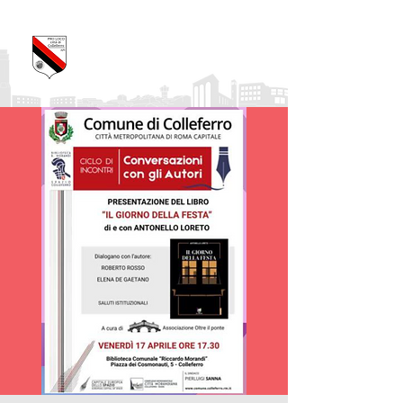
Pro Loco Città di
Colleferro
APS