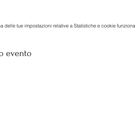
delle tue impostazioni relative a Statistiche e cookie funzional
o evento
‭(+39) 331 4616819‬
colleferro.proloco@gmail.com
PEC:
proloco.colleferro@pec.it