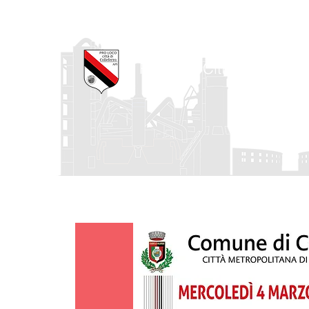
Pro Loco Città di Collefe
Home
La Pro Loco
I nostri progetti
Agenda degli