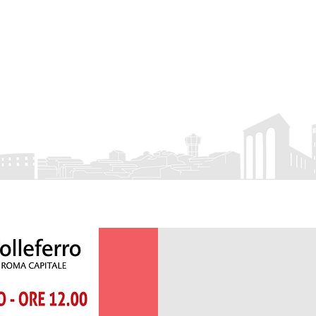
rro
APS
 Eventi
Visit Colleferro
Attività associativa
Servizio Civile
Cont