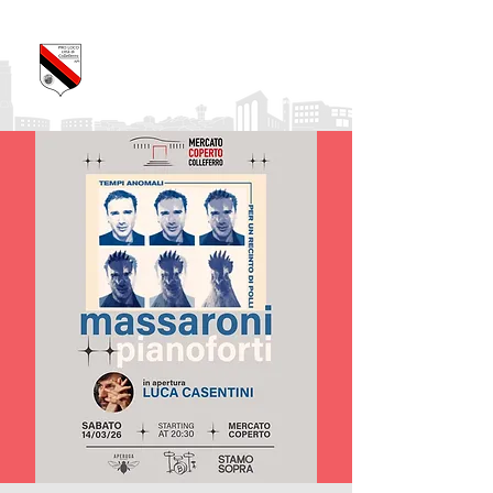
Pro Loco Città di
Colleferro
APS