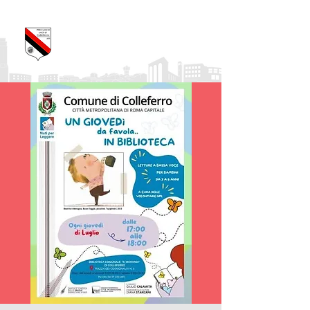
Pro Loco Città di
Colleferro
APS