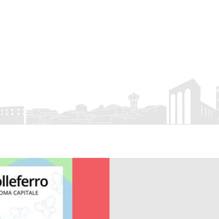
rro
APS
 Eventi
Visit Colleferro
Attività associativa
Servizio Civile
Cont