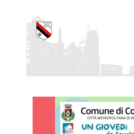
Pro Loco Città di Collefe
Home
La Pro Loco
I nostri progetti
Agenda degli