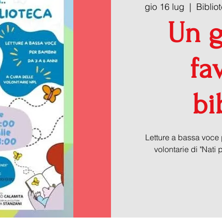
gio 16 lug
  |  
Biblio
Un g
fav
bi
Letture a bassa voce 
volontarie di "Nati