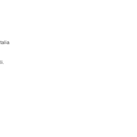
talia
i.