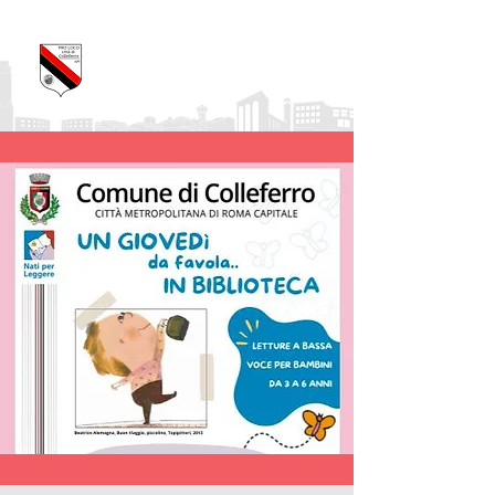
Pro Loco Città di
Colleferro
APS