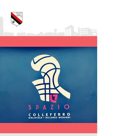
Pro Loco Città di
Colleferro
APS