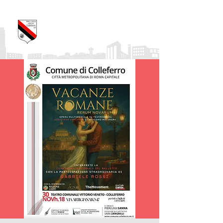
Pro Loco Città di
Colleferro
APS