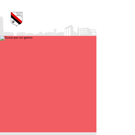
Pro Loco Città di
Colleferro
APS