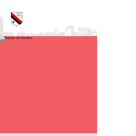
Pro Loco Città di
Colleferro
APS