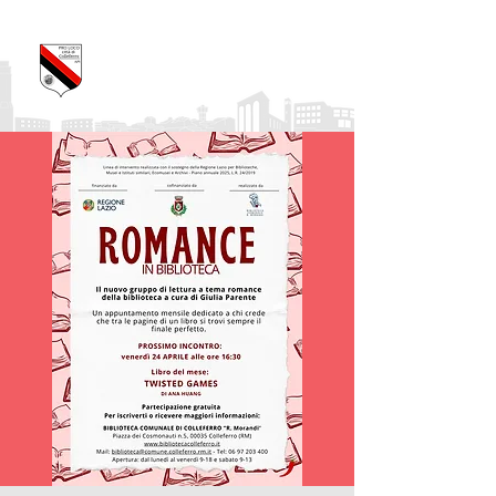
Pro Loco Città di
Colleferro
APS