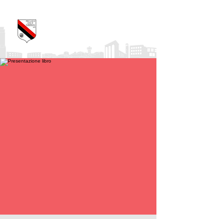
Pro Loco Città di
Colleferro
APS