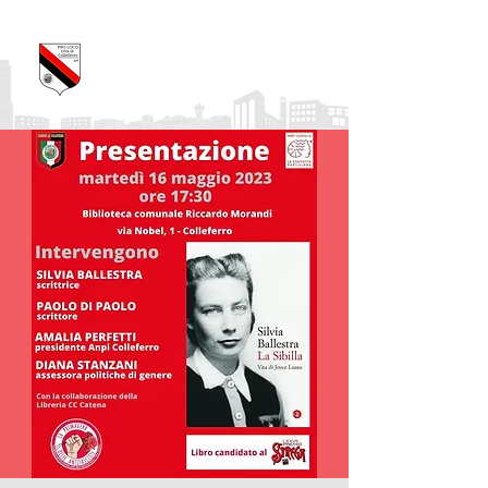
Pro Loco Città di
Colleferro
APS