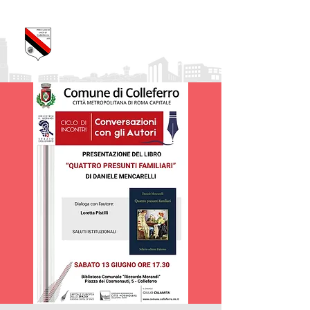
Pro Loco Città di
Colleferro
APS