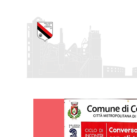
Pro Loco Città di Collefe
Home
La Pro Loco
I nostri progetti
Agenda degli