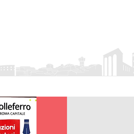
rro
APS
 Eventi
Visit Colleferro
Attività associativa
Servizio Civile
Cont