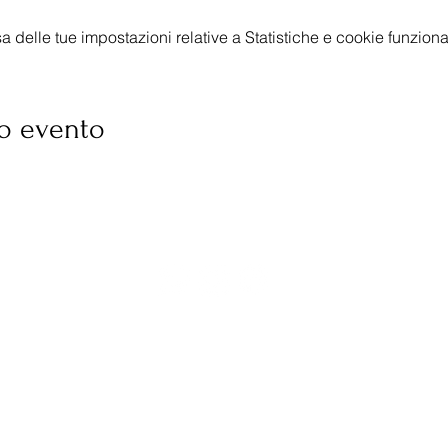
delle tue impostazioni relative a Statistiche e cookie funzional
o evento
‭(+39) 331 4616819‬
colleferro.proloco@gmail.com
PEC:
proloco.colleferro@pec.it
Proloco Città di Colleferro APS C.F. 95030660583 P.I. 1114
i Associazione
Codice Univoco N92GLON