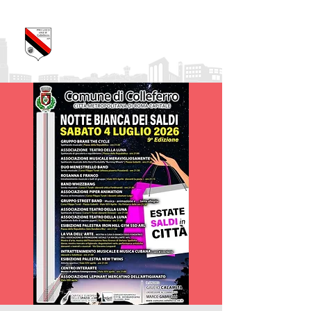
Pro Loco Città di
Colleferro
APS