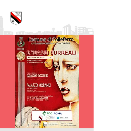
Pro Loco Città di
Colleferro
APS