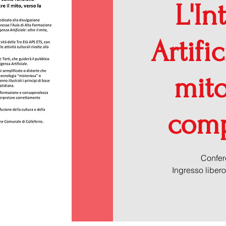
L'In
Artific
mito
comp
Confer
Ingresso libero