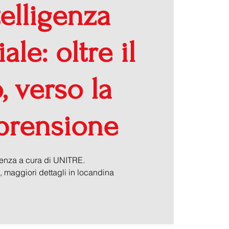
telligenza
iale: oltre il
, verso la
rensione
enza a cura di UNITRE.
, maggiori dettagli in locandina