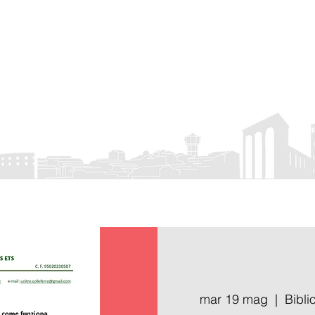
rro
APS
 Eventi
Visit Colleferro
Attività associativa
Servizio Civile
Cont
mar 19 mag
  |  
Bibli