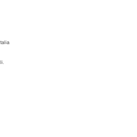
talia
i.