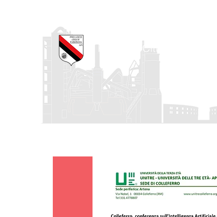
Pro Loco Città di Collefe
Home
La Pro Loco
I nostri progetti
Agenda degli