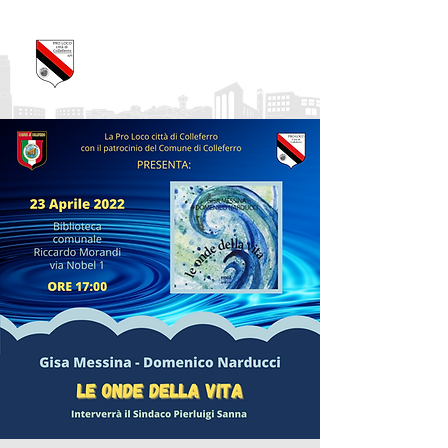
Pro Loco Città di
Colleferro
APS