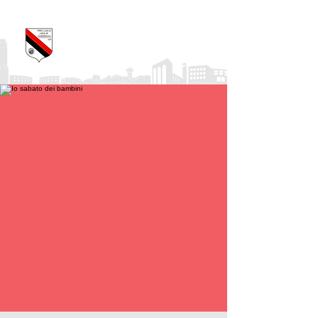
Pro Loco Città di
Colleferro
APS