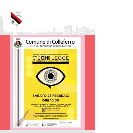
Pro Loco Città di
Colleferro
APS