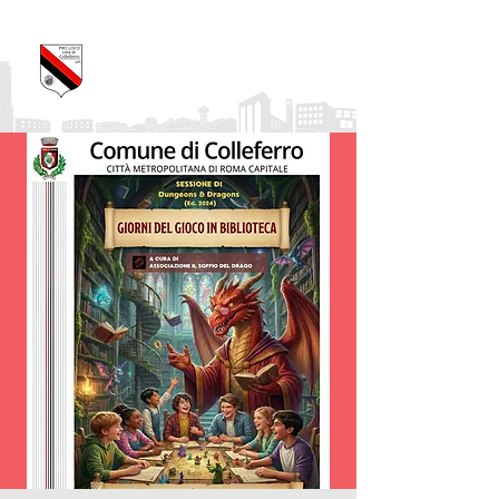
Pro Loco Città di
Colleferro
APS