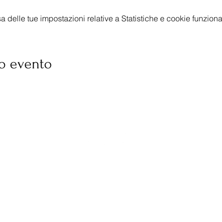
delle tue impostazioni relative a Statistiche e cookie funzional
o evento
‭(+39) 331 4616819‬
colleferro.proloco@gmail.com
PEC:
proloco.colleferro@pec.it
Proloco Città di Colleferro APS C.F. 95030660583 P.I. 1114
i Associazione
Codice Univoco N92GLON