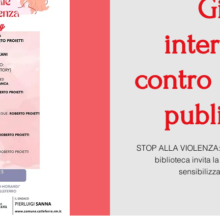
G
inte
contro 
publ
STOP ALLA VIOLENZA: La
biblioteca invita l
sensibilizz