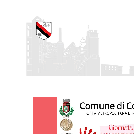
Pro Loco Città di Collefe
Home
La Pro Loco
I nostri progetti
Agenda degli