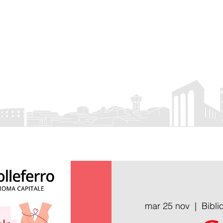
rro
APS
 Eventi
Visit Colleferro
Attività associativa
Servizio Civile
Cont
mar 25 nov
  |  
Bibl