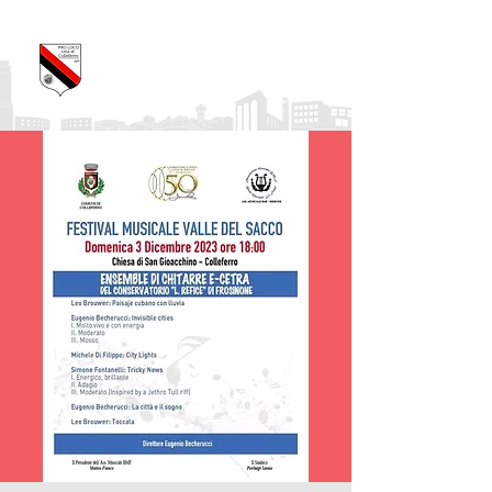
Pro Loco Città di
Colleferro
APS