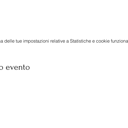
delle tue impostazioni relative a Statistiche e cookie funzional
o evento
‭(+39) 331 4616819‬