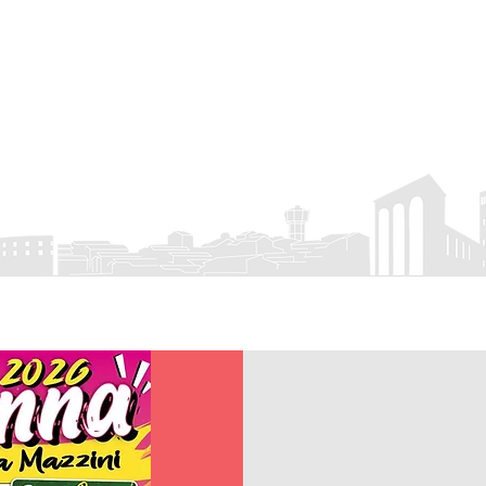
rro
APS
 Eventi
Visit Colleferro
Attività associativa
Servizio Civile
Cont