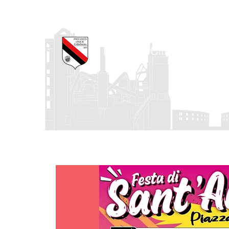
Pro Loco Città di Collefe
Home
La Pro Loco
I nostri progetti
Agenda degli