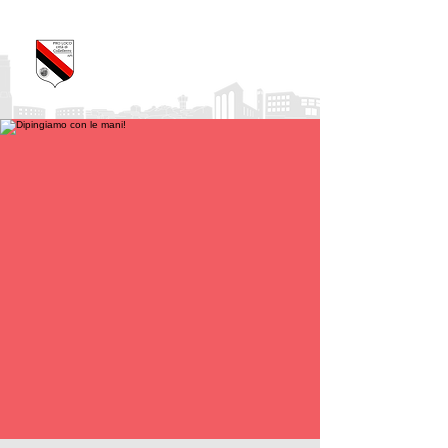
Pro Loco Città di
Colleferro
APS