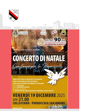
Pro Loco Città di
Colleferro
APS