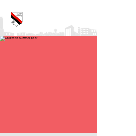
Pro Loco Città di
Colleferro
APS