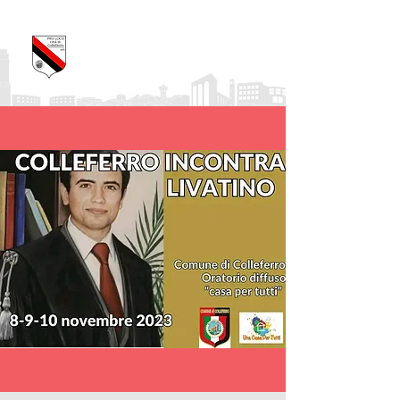
Pro Loco Città di
Colleferro
APS