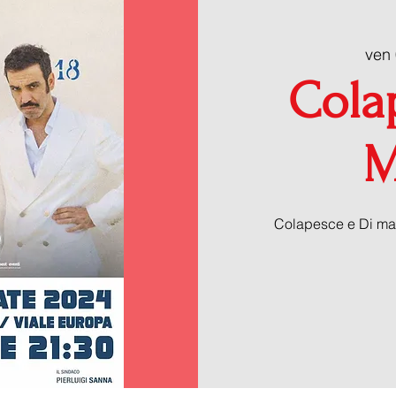
ven 
Cola
M
Colapesce e Di mar