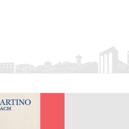
rro
APS
 Eventi
Visit Colleferro
Attività associativa
Servizio Civile
Cont