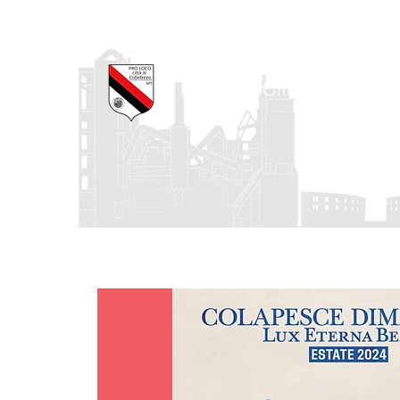
Pro Loco Città di Collefe
Home
La Pro Loco
I nostri progetti
Agenda degli