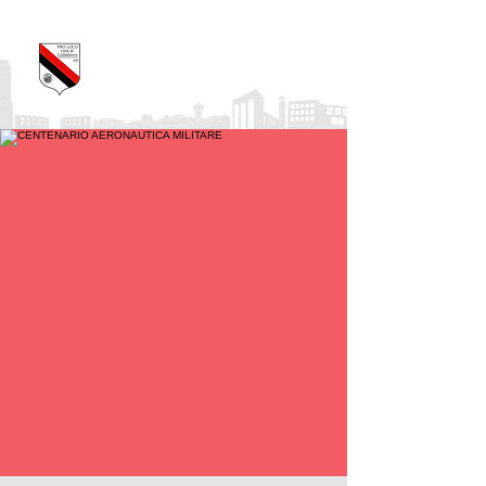
Pro Loco Città di
Colleferro
APS